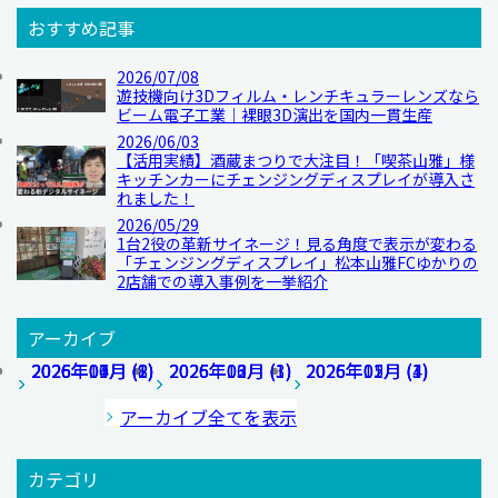
おすすめ記事
2026/07/08
遊技機向け3Dフィルム・レンチキュラーレンズなら
ビーム電子工業｜裸眼3D演出を国内一貫生産
2026/06/03
【活用実績】酒蔵まつりで大注目！「喫茶山雅」様
キッチンカーにチェンジングディスプレイが導入さ
れました！
2026/05/29
1台2役の革新サイネージ！見る角度で表示が変わる
「チェンジングディスプレイ」松本山雅FCゆかりの
2店舗での導入事例を一挙紹介
アーカイブ
2026年07月 (1)
2026年04月 (2)
2026年01月 (1)
2025年10月 (8)
2026年06月 (1)
2026年03月 (3)
2025年12月 (1)
2026年05月 (1)
2026年02月 (4)
2025年11月 (3)
アーカイブ全てを表示
カテゴリ