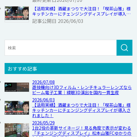
【活用実績】酒蔵まつりで大注目！「喫茶山雅」様
キッチンカーにチェンジングディスプレイが導入さ
れました！
記事公開日
2026/06/03
おすすめ記事
2026/07/08
遊技機向け3Dフィルム・レンチキュラーレンズなら
ビーム電子工業｜裸眼3D演出を国内一貫生産
2026/06/03
【活用実績】酒蔵まつりで大注目！「喫茶山雅」様
キッチンカーにチェンジングディスプレイが導入さ
れました！
2026/05/29
1台2役の革新サイネージ！見る角度で表示が変わる
「チェンジングディスプレイ」松本山雅FCゆかりの